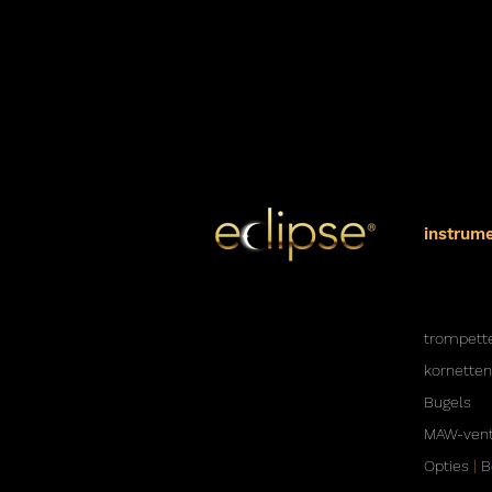
instrum
trompett
kornetten
Bugels
MAW-vent
Opties
|
B