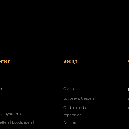
enten
Bedrijf
Over ons
en
Eclipse-artiesten
Onderhoud en
ielsysteem
reparaties
ellen
|
Loodpijpen
|
Dealers