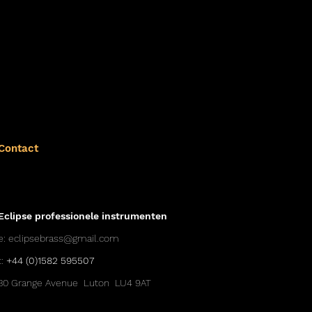
Contact
Eclipse professionele instrumenten
e:
eclipsebrass@gmail.com
t:
+44 (0)1582 595507
30 Grange Avenue Luton LU4 9AT