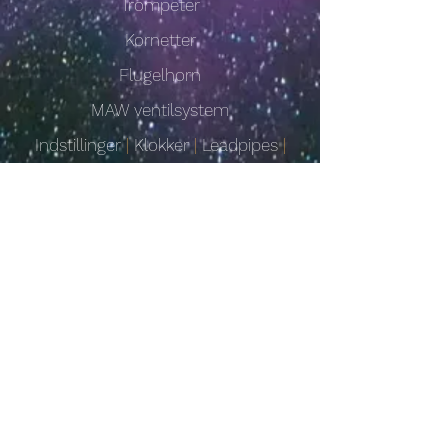
Trompeter
Kornetter
Flugelhorn
MAW ventilsystem
Indstillinger
|
Klokker
|
Leadpipes
|
Afslutter
Brugerdefinerede instrumenter
Kontakt
Eclipse professionelle
instrumenter
e:
eclipsebrass@gmail.com
t:
+44 (0)1582 595507