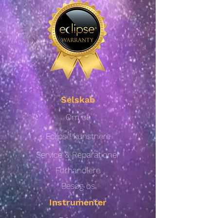
Selskab
Om os
Eclipse kunstnere
Service & Reparationer
Forhandlere
Besøg os
Instrumenter