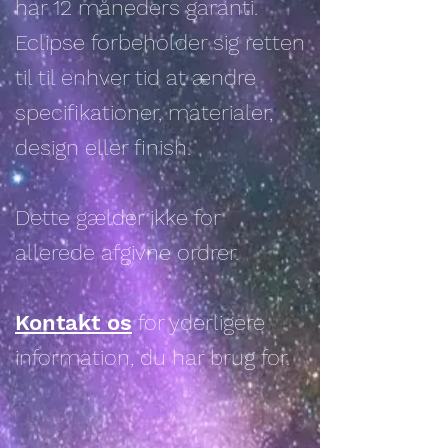
har 12 måneders garanti.
Eclipse forbeholder sig retten
til til enhver tid at ændre
specifikationer, materialer,
design eller finish.
Dette gælder ikke for
allerede afgivne ordrer.
Kontakt os
for yderligere
information, du har brug for.