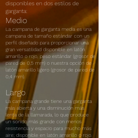
disponibles en dos estilos de
garganta:
Medio
La campana de garganta media es una
campana de tamaño estándar con un
perfil diseñado para proporcionar una
gran versatilidad disponible en latón
amarillo o rojo, peso estándar (grosor de
pared de 0,5 mm) o nuestra opción de
latón amarillo ligero (grosor de pared de
0,4 mm).
Largo
La campana grande tiene una garganta
más abierta y una disminución más
lenta de la llamarada, lo que produce
un sonido más grande con menos
resistencia y espacio para mucho más
aire; disponible en latón amarillo o rojo.