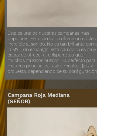
Esta es una de nuestras campanas más
populares. Esta campana ofrece un núcleo
increíble al sonido. No es tan brillante como
la MYL, sin embargo, esta campana es muy
capaz de ofrecer el chisporroteo que
muchos músicos buscan. Es perfecto para
músicos principales, teatro musical, jazz y
orquesta, dependiendo de su configuración.
Campana Roja Mediana
(SEÑOR)