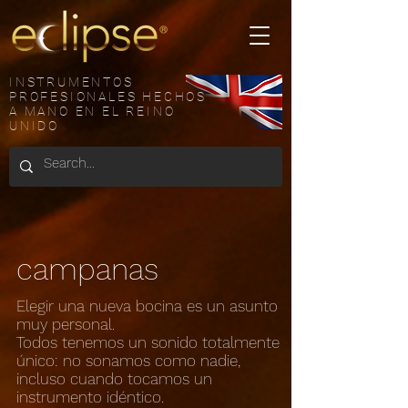
INSTRUMENTOS
PROFESIONALES HECHOS
A MANO EN EL REINO
UNIDO
campanas
Elegir una nueva bocina es un asunto
muy personal.
Todos tenemos un sonido totalmente
único: no sonamos como nadie,
incluso cuando tocamos un
instrumento idéntico.