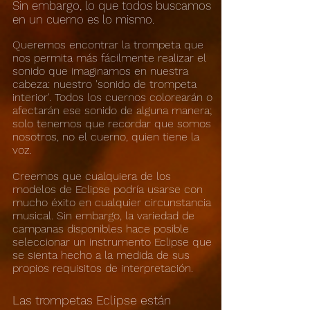
Sin embargo, lo que todos buscamos
en un cuerno es lo mismo.
Queremos encontrar la trompeta que
nos permita más fácilmente realizar el
sonido que imaginamos en nuestra
cabeza: nuestro 'sonido de trompeta
interior'. Todos los cuernos colorearán o
afectarán ese sonido de alguna manera;
solo tenemos que recordar que somos
nosotros, no el cuerno, quien tiene la
voz.
Creemos que cualquiera de los
modelos de Eclipse podría usarse con
mucho éxito en cualquier circunstancia
musical. Sin embargo, la variedad de
campanas disponibles hace posible
seleccionar un instrumento Eclipse que
se sienta hecho a la medida de sus
propios requisitos de interpretación.
Las trompetas Eclipse están