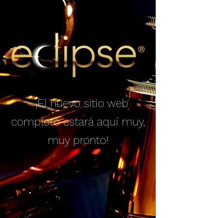
- ¡El nuevo sitio web
completo estará aquí muy,
muy pronto!