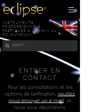
INSTRUMENTS
PROFESSIONNELS
FABRIQUÉS À LA MAIN AU
ROYAUME-UNI
ENTRER EN
CONTACT
Pour les consultations et les
options de tarification,
veuillez
nous envoyer un e-mail
et
nous vous répondrons.