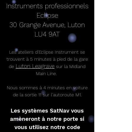
Instruments professionnels
Eclipse
30 Grange Avenue, Luton
LU4 9AT
Les ateliers d'Eclipse Instrument se
trouvent à 5 minutes à pied de la gare
Luton Leagrave
de
sur la Midland
Main Line.
Nous sommes à 4 minutes en voiture
de la sortie 11 sur l'autoroute M1.
Les systèmes SatNav vous
amèneront à notre porte si
vous utilisez notre code