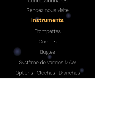
Concessionnaires
Rendez nous visite
Instruments
Trompettes
Cornets
Bugles
Système de vannes MAW
Options
|
Cloches
|
Branches
d'embouchure
|
Finitions
Instruments personnalisés
Contacter
Instruments professionnels