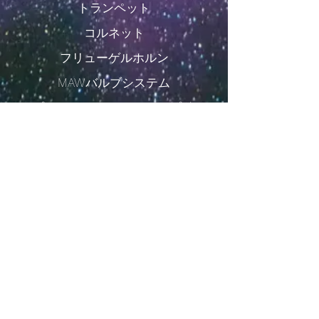
トランペット
コルネット
フリューゲルホルン
MAWバルブシステム
オプション
|
ベル
|
リードパイプ
|
終了
カスタムインスツルメント
コンタクト
Eclipse Professional Instruments
e：
eclipsebrass@gmail.com
t：
+44（0）1582 595507
30グランジアベニュー ルートン LU4
9AT