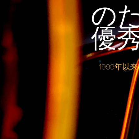
の
優
1999年