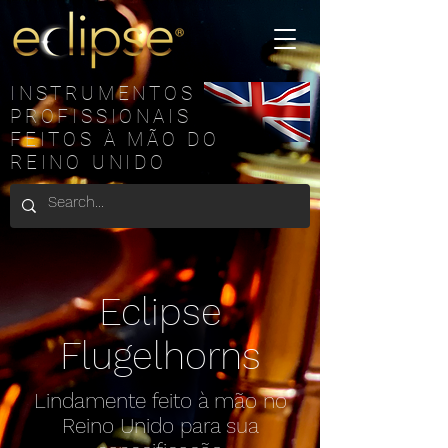
INSTRUMENTOS
PROFISSIONAIS
FEITOS À MÃO DO
REINO UNIDO
Eclipse
Flugelhorns
Lindamente feito à mão no
Reino Unido para sua