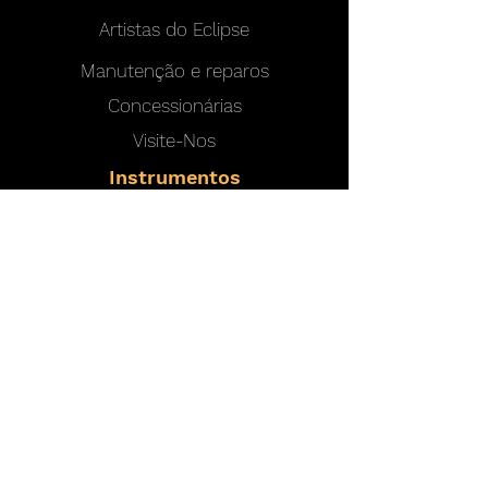
Artistas do Eclipse
Manutenção e reparos
Concessionárias
Visite-Nos
Instrumentos
Trombetas
Cornetas
Flugelhorns
Sistema de Válvula MAW
Opções
|
Sinos
|
Tubulações
|
Acabamentos
Instrumentos personalizados