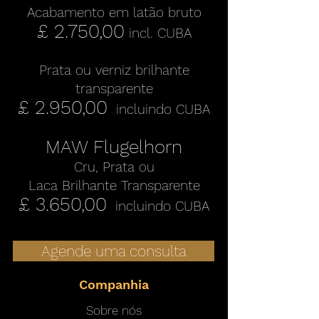
Acabamento em latão bruto
£ 2.750,00
incl. CUBA
Prata ou verniz brilhante
transparente
£ 2.950,00
incluindo CUBA
MAW Flugelhorn
Cru, Prata ou
Laca Brilhante Transparente
£ 3.650,00
incluindo CUBA
Agende uma consulta
Companhia
Sobre nós