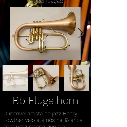
especificação
Bb Flugelhorn
O incrível artista de jazz Henry
Lowther veio até nós há 16 anos
com uma receita que ele