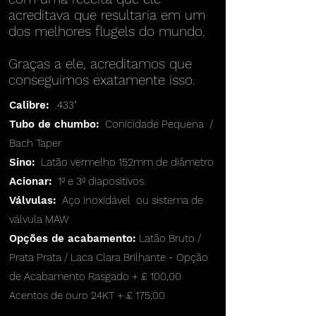
acreditava que resultaria em um
dos melhores flugels do mundo.
Graças a ele, acreditamos que
conseguimos exatamente isso.
Calibre:
.433"
Tubo de chumbo:
Conicidade Pequena
/
Bach Taper
Sino:
Latão vermelho 152mm de diâmetro
Acionar:
1º e 3º diapositivos
Válvulas:
Aço inoxidável
ou sistema de
válvula MAW
Opções de acabamento:
Latão Bruto /
Prata Prata / Laca Clara Brilhante - Opção
de Acabamento Rasgado + £ 100,00
Acentos de ouro 24KT + £ 175,00