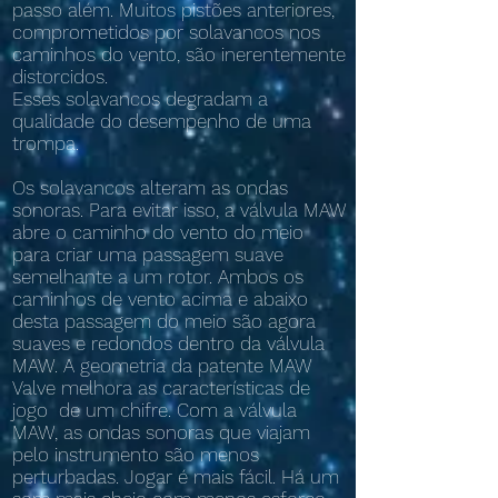
passo além. Muitos pistões anteriores,
comprometidos por solavancos nos
caminhos do vento, são inerentemente
distorcidos.
Esses solavancos degradam a
qualidade do desempenho de uma
trompa.
Os solavancos alteram as ondas
sonoras. Para evitar isso, a válvula MAW
abre o caminho do vento do meio
para criar uma passagem suave
semelhante a um rotor. Ambos os
caminhos de vento acima e abaixo
desta passagem do meio são agora
suaves e redondos dentro da válvula
MAW. A geometria da patente MAW
Valve melhora as características de
jogo
de um chifre. Com a válvula
MAW, as ondas sonoras que viajam
pelo instrumento são menos
perturbadas. Jogar é mais fácil. Há um