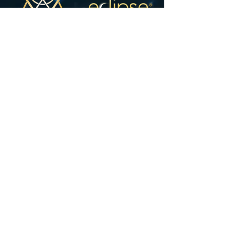
Companhia
Sobre nós
Artistas do Eclipse
Manutenção e reparos
Concessionárias
Visite-Nos
Instrumentos
Trombetas
Cornetas
Flugelhorns
Sistema de Válvula MAW