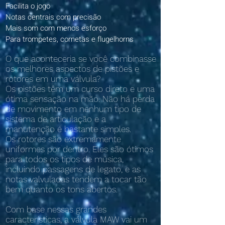
Facilita o jogo
Notas centrais com precisão
Mais som com menos esforço
Para trompetes, cornetas e flugelhorns
O que aconteceria se você combinasse
os melhores aspectos de pistões e
rotores em uma válvula?
Os pistões têm um curso direto e uma
ótima sensação na mão. Não há perda
de movimento em nenhum tipo de
sistema de articulação e a
manutenção é bastante simples.
Os rotores são extremamente
uniformes por dentro. Eles são ótimos
para todos os tipos de música,
incluindo passagens de legato, e as
notas valvuladas tendem a tocar tão
bem quanto os tons abertos.
Com base nessas grandes
características, a válvula MAW vai um