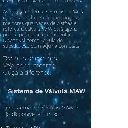
som mais cheio com menos esforço.
As notas tendem a ser mais estáveis
com maior clareza. Combinando as
melhores qualidades de pistões e
rotores, a válvula MAW está agora
pronta para você experimentar.
Disponível como válvula de
substituição ou máquina completa.
Teste você mesmo.
Veja por si mesmo.
Ouça a diferença.
Sistema de Válvula MAW
O sistema de válvulas MAW é
já disponível em nosso: